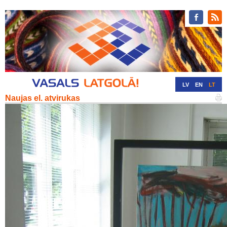
LV
EN
LT
Naujas el. atvirukas
RU
DE