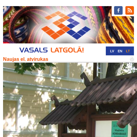
LV
EN
LT
Naujas el. atvirukas
RU
DE