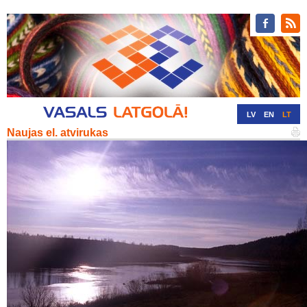
LV
EN
LT
Naujas el. atvirukas
RU
DE