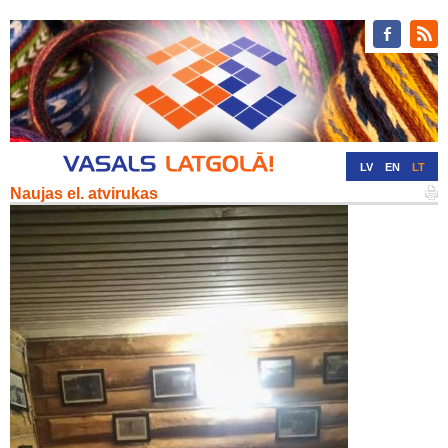
LV
EN
LT
Naujas el. atvirukas
RU
DE