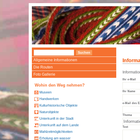
Allgemeine Informationen
Informa
Die Routen
Informat
Foto Gallerie
Ihr e-Mail
Wohin den Weg nehmen?
Ihr Name
Museen
Handwerken
e-Mail des 
Kulturhistorische Objekte
Naturobjekte
Thema
Unterkunft in der Stadt
Unterkunft auf dem Lande
Text
Mahlzeitmöglichkeiten
Erholung am wasser