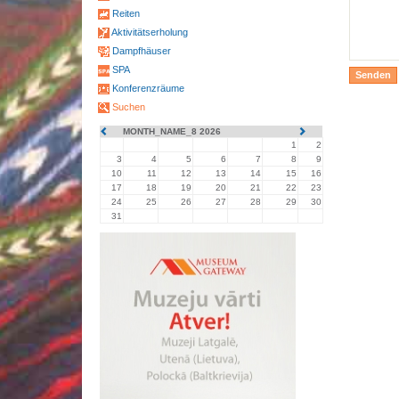
Reiten
Aktivitätserholung
Dampfhäuser
SPA
Konferenzräume
Suchen
MONTH_NAME_8 2026
1
2
3
4
5
6
7
8
9
10
11
12
13
14
15
16
17
18
19
20
21
22
23
24
25
26
27
28
29
30
31