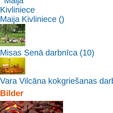
Maija Kivliniece
()
Misas Senā darbnīca
(10)
Vara Vilcāna kokgriešanas da
Bilder