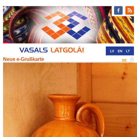
LV
EN
LT
Neue e-Grußkarte
RU
DE