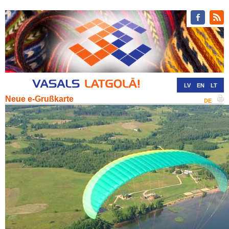
LV
EN
LT
Neue e-Grußkarte
RU
DE