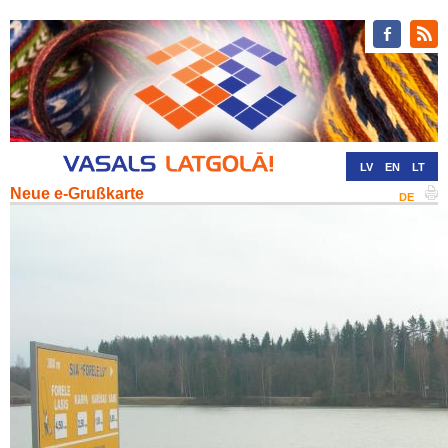
LV
EN
LT
Neue e-Grußkarte
RU
DE