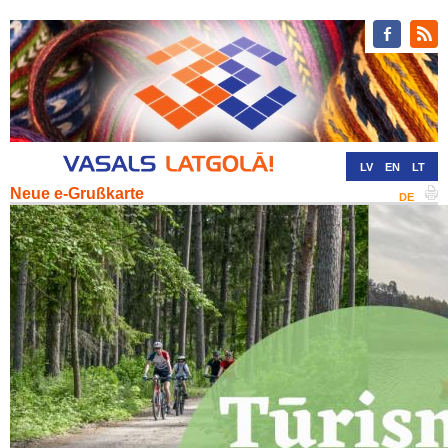
LV
EN
LT
Neue e-Grußkarte
RU
DE