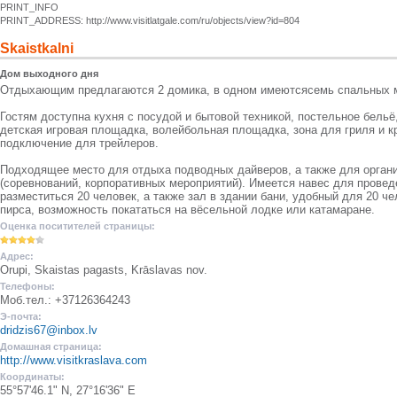
PRINT_INFO
PRINT_ADDRESS: http://www.visitlatgale.com/ru/objects/view?id=804
Skaistkalni
Дом выходного дня
Отдыхающим предлагаются 2 домика, в одном имеютсясемь спальных ме
Гостям доступна кухня с посудой и бытовой техникой, постельное бельё, 
детская игровая площадка, волейбольная площадка, зона для гриля и к
подключение для трейлеров.
Подходящее место для отдыха подводных дайверов, а также для орган
(соревнований, корпоративных мероприятий). Имеется навес для провед
разместиться 20 человек, а также зал в здании бани, удобный для 20 ч
пирса, возможность покататься на вёсельной лодке или катамаране.
Оценка поситителей страницы:
Адрес:
Orupi, Skaistas pagasts, Krāslavas nov.
Телефоны:
Моб.тел.: +37126364243
Э-почта:
dridzis67@inbox.lv
Домашная страница:
http://www.visitkraslava.com
Координаты:
55°57'46.1" N, 27°16'36" E