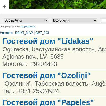
•
Упорядочить по
по рейтингу
На карте
|
PRINT_MAP
|
GET_POI
Гостевой дом "Līdakas"
Ogurecka, Кастулинская волость, Аг
Aglonas nov., LV- 5685
Моб.тел.: 29204423
Гостевой дом "Ozoliņi"
"Озолини", Таборская волость, Augš
Тел.: +371 25924924
Гостевой дом "Papeles"