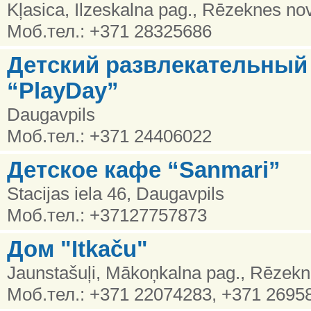
Kļasica, Ilzeskalna pag., Rēzeknes nov
Моб.тел.: +371 28325686
Детский развлекательный
“PlayDay”
Daugavpils
Моб.тел.: +371 24406022
Детское кафе “Sanmari”
Stacijas iela 46, Daugavpils
Моб.тел.: +37127757873
Дом "Itkaču"
Jaunstašuļi, Mākoņkalna pag., Rēzekn
Моб.тел.: +371 22074283, +371 2695