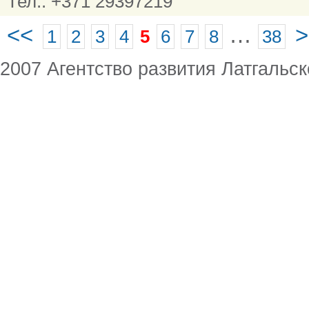
Тел.: +371 29397219
<<
…
>
1
2
3
4
5
6
7
8
38
2007 Агентство развития Латгальск