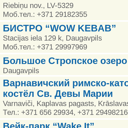
Riebiņu nov., LV-5329
Моб.тел.: +371 29182355
БИСТРО “WOW KEBAB”
Stacijas iela 129 k, Daugavpils
Моб.тел.: +371 29997969
Большое Стропское озеро
Daugavpils
Варнавичский римско-кат
костёл Св. Девы Марии
Varnaviči, Kaplavas pagasts, Krāslava
Тел.: +371 656 29934, +371 29498216
Вейк-парк “Wake It”