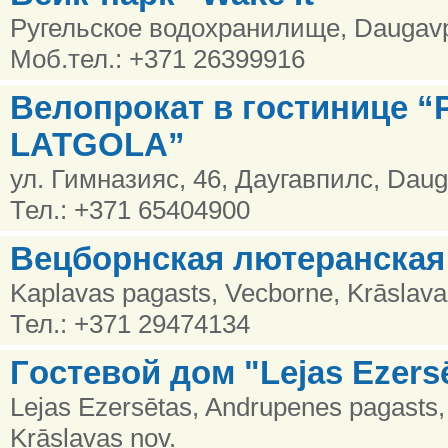
Ругельское водохранилище, Daugavp
Моб.тел.: +371 26399916
Велопрокат в гостинице 
LATGOLA”
ул. Гимназияс, 46, Даугавпилс, Daug
Тел.: +371 65404900
Вецборнская лютеранская
Kaplavas pagasts, Vecborne, Krāslava
Тел.: +371 29474134
Гoстевой дом "Lejas Ezers
Lejas Ezersētas, Andrupenes pagasts,
Krāslavas nov.