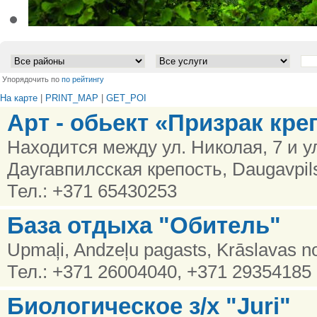
•
Упорядочить по
по рейтингу
На карте
|
PRINT_MAP
|
GET_POI
Арт - обьект «Призрак кре
Находится между ул. Николая, 7 и ул
Даугавпилсская крепость, Daugavpil
Тел.: +371 65430253
База отдыха "Обитель"
Upmaļi, Andzeļu pagasts, Krāslavas n
Тел.: +371 26004040, +371 29354185
Биологическое з/х "Juri"