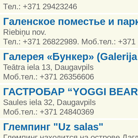
Тел.: +371 29423246
Галенское поместье и пар
Riebiņu nov.
Тел.: +371 26822989. Моб.тел.: +371
Галерея «Бункер» (Galerija
Teātra iela 13, Daugavpils
Моб.тел.: +371 26356606
ГАСТРОБАР “YOGGI BEAR
Saules iela 32, Daugavpils
Моб.тел.: +371 24840369
Глемпинг "Uz salas"
Глемпинг находится на острове Дагд