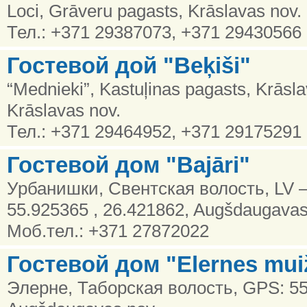
Loci, Grāveru pagasts, Krāslavas nov.
Тел.: +371 29387073, +371 29430566
Гостевой дой "Beķiši"
“Mednieki”, Kastuļinas pagasts, Krāsl
Krāslavas nov.
Тел.: +371 29464952, +371 29175291
Гостевой дом "Bajāri"
Урбанишки, Свентская волость, LV –
55.925365 , 26.421862, Augšdaugavas
Моб.тел.: +371 27872022
Гостевой дом "Elernes mui
Элерне, Таборская волость, GPS: 55