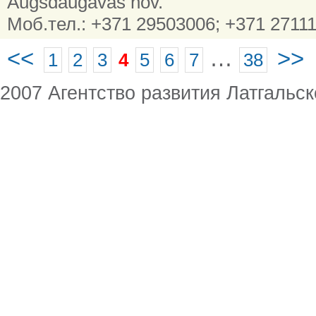
Augšdaugavas nov.
Моб.тел.: +371 29503006; +371 2711
<<
…
>>
1
2
3
4
5
6
7
38
2007 Агентство развития Латгальск