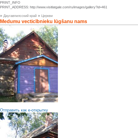
PRINT_INFO
PRINT_ADDRESS: http://www.visitlatgale.com/ru/images/gallery?id=461
»
»
Даугавпилсский край
Церкви
Medumu vecticībnieku lūgšanu nams
Отправить как е-открытку