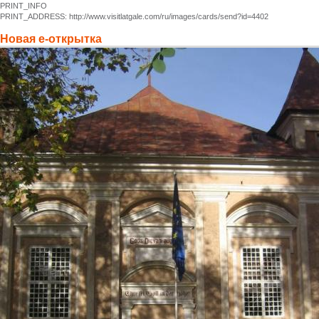
PRINT_INFO
PRINT_ADDRESS: http://www.visitlatgale.com/ru/images/cards/send?id=4402
Новая е-открытка