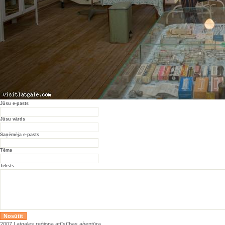
Jūsu e-pasts
Jūsu vārds
Saņēmēja e-pasts
Tēma
Teksts
2007 Latgales reģiona attīstības aģentūra