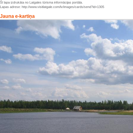
Šī lapa izdrukāta no Latgales tūrisma informācijas portāla.
Lapas adrese: http://www.visitlatgale.com/lv/images/cards/send?id=1305
Jauna e-kartiņa