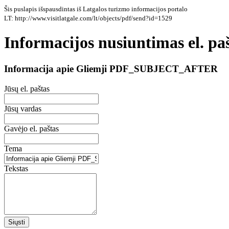
Šis puslapis išspausdintas iš Latgalos turizmo informacijos portalo
LT: http://www.visitlatgale.com/lt/objects/pdf/send?id=1529
Informacijos nusiuntimas el. pa
Informacija apie Gliemji PDF_SUBJECT_AFTER
Jūsų el. paštas
Jūsų vardas
Gavėjo el. paštas
Tema
Tekstas