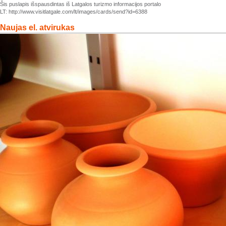
Šis puslapis išspausdintas iš Latgalos turizmo informacijos portalo
LT: http://www.visitlatgale.com/lt/images/cards/send?id=6388
Naujas el. atvirukas